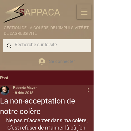
S
APPACA
GESTION DE LA COLÈRE, DE L’IMPULSIVITÉ ET
DE L’AGRESSIVITÉ
Se connecter
Post
Roberto Mayer
18 déc. 2018
La non-acceptation de
notre colère
Ne pas m’accepter dans ma colère,
C’est refuser de m’aimer là où j’en 